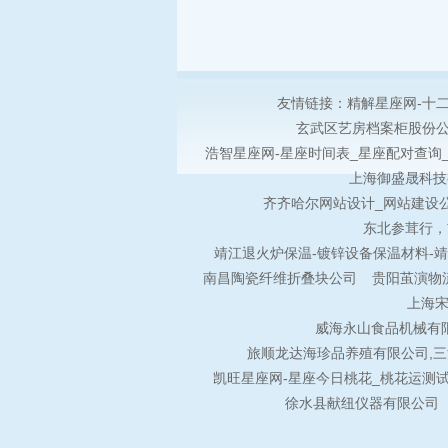
友情链接：
精解星座网-十
玄武区艺房档案柜股份
浩智星座网-星座时间表_星座配对查询_
上海御盛晟科技
齐齐哈尔网站设计_网站建设公
东北参茸行，
靖江退火炉保温-镀锌设备保温材料-
南昌陶瓷纤维折叠块公司
贵阳茧演物
上海
威海永山食品机械有限
旅顺龙达海珍品养殖有限公司,
凯旺星座网-星座今日桃花_桃花运测
徐水县献纽仪器有限公司