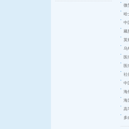
微
哈
中
藏
英
乌
医
医
社
中
海
海
高
多