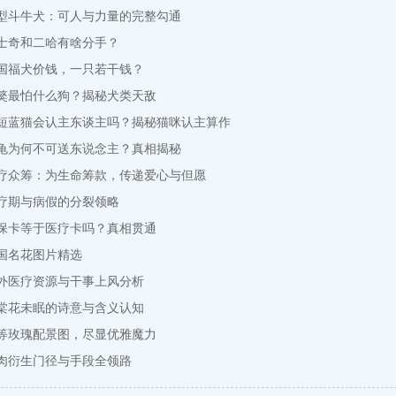
型斗牛犬：可人与力量的完整勾通
士奇和二哈有啥分手？
国福犬价钱，一只若干钱？
獒最怕什么狗？揭秘犬类天敌
短蓝猫会认主东谈主吗？揭秘猫咪认主算作
龟为何不可送东说念主？真相揭秘
疗众筹：为生命筹款，传递爱心与但愿
疗期与病假的分裂领略
保卡等于医疗卡吗？真相贯通
国名花图片精选
外医疗资源与干事上风分析
棠花未眠的诗意与含义认知
等玫瑰配景图，尽显优雅魔力
肉衍生门径与手段全领路