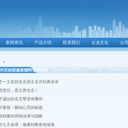
新闻资讯
产品介绍
联系我们
企业文化
公
司
>
外区姓呢服装辅料有限公司
于一又友的名东谈主名言经典语录
恳责任，竖立梦念念！
于诚信的名言警语有哪些
怀案牍：颤动心灵的标题
植销量的营销淡薄与战略
谷七天食谱：健康轻断食有缱绻