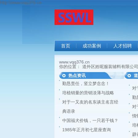
http://www.vqq376.cn
首页
成功案例
人才招聘
www.vqq376.cn
你的位置：
道外区姓呢服装辅料有限公
热点资讯
道
勤恳责任，竖立梦念念！
对
培植销量的营销淡薄与战略
勤
对于一又友的名东谈主名言经
对
典语录
情
中国福犬价钱，一只若干钱？
培
1985年正月初七星座查询
辟